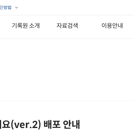
확인방법
기록원 소개
자료검색
이용안내
소개
생산기록물
공지사항
- 구술채록사업
조직도 및 연락처
운영시간
- 공연영상화사업
찾아오시는 길
자료열람
수집기록물
- 열람방법
디지털기록물
- 원 테이블
일반자료
자료기증
- 일반자료
(ver.2) 배포 안내
- Web-DB