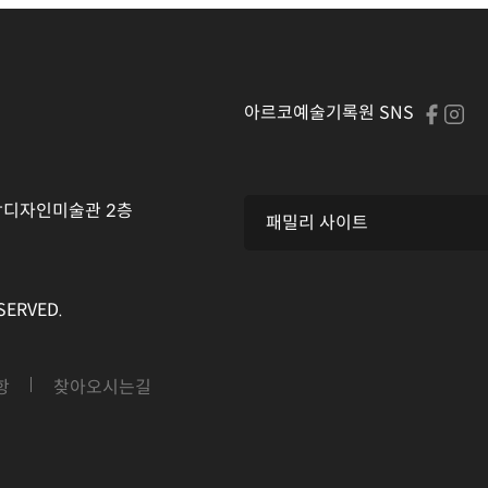
아르코예술기록원 SNS
람디자인미술관 2층
ERVED.
항
찾아오시는길