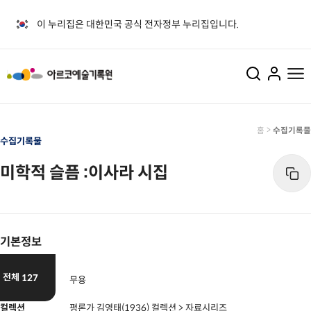
이 누리집은 대한민국 공식 전자정부 누리집입니다.
>
홈
수집기록물
수집기록물
생산기록물
공지사항
- 구술채록사업
 및 연락처
운영시간
미학적 슬픔 :이사라 시집
- 공연영상화사업
시는 길
자료열람
수집기록물
- 열람방법
디지털기록물
- 원 테이블
기본정보
일반자료
자료기증
- 일반자료
- Web-DB
전체
127
분야
무용
컬렉션
평론가 김영태(1936) 컬렉션 > 자료시리즈