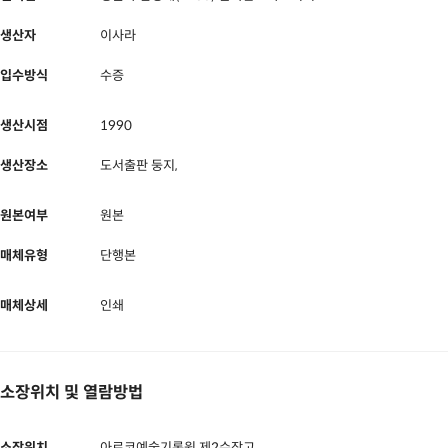
생산자
이사라
입수방식
수증
생산시점
1990
생산장소
도서출판 둥지,
원본여부
원본
매체유형
단행본
매체상세
인쇄
소장위치 및 열람방법
소장위치
아르코예술기록원 제2수장고