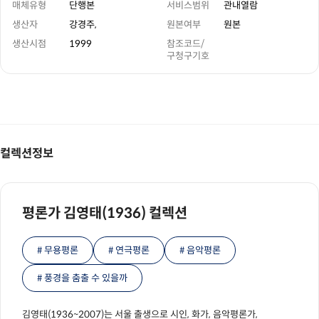
매체유형
단행본
서비스범위
관내열람
생산자
강경주,
원본여부
원본
생산시점
1999
참조코드/
구청구기호
컬렉션정보
평론가 김영태(1936) 컬렉션
# 무용평론
# 연극평론
# 음악평론
# 풍경을 춤출 수 있을까
김영태(1936~2007)는 서울 출생으로 시인, 화가, 음악평론가,