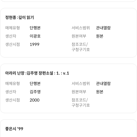
정현종 :깊이 읽기
매체유형
단행본
서비스범위
관내열람
생산자
이광호
원본여부
원본
생산시점
1999
참조코드/
구청구기호
아라리 난장 :김주영 장편소설 : 1. : v.1
매체유형
단행본
서비스범위
관내열람
생산자
김주영
원본여부
원본
생산시점
2000
참조코드/
구청구기호
좋은시 '99