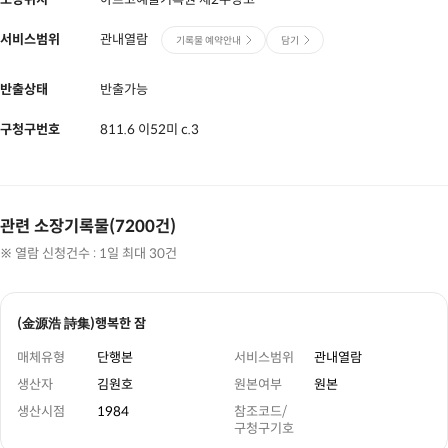
서비스범위
관내열람
기록물 예약안내
담기
반출상태
반출가능
구청구번호
811.6 이52미 c.3
관련 소장기록물(7200건)
※ 열람 신청건수 : 1일 최대 30건
(金源浩 詩集)행복한 잠
매체유형
단행본
서비스범위
관내열람
생산자
김원호
원본여부
원본
생산시점
1984
참조코드/
구청구기호