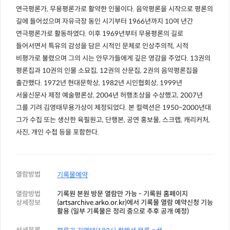
연극평론가, 무용평론가로 활약한 인물이다. 음악평론을 시작으로 평론의
길에 들어섰으며 자유극장 동인 시기부터 1966년까지 10여 년간
연극평론가로 활동하였다. 이후 1969년부터 무용평론의 길로
들어서면서 특유의 감성을 담은 시적인 문체로 인상주의적, 시적
비평가로 불렸으며 그의 시는 안무가들에게 깊은 영감을 주었다. 13권의
평론집과 10권의 인물 소묘집, 12권의 산문집, 2권의 음악평론집을
출간했다. 1972년 현대문학상, 1982년 시인협회상, 1999년
서울신문사 제정 예술평론상, 2004년 허행초상을 수상했고, 2007년
그를 기려 김영태무용가상이 제정되었다. 본 컬렉션은 1950~2000년대
그가 수집 또는 생산한 육필원고, 단행본, 공연 홍보물, 스크랩, 캐리커처,
사진, 개인 수첩 등을 포함한다.
열람방법
기록물예약
열람방법
기록원 본원 방문 열람만 가능 - 기록원 홈페이지
상세정보
(artsarchive.arko.or.kr)에서 기록물 열람 예약신청 기능
활용 (일부 기록물은 정리 중으로 추후 공개 예정)