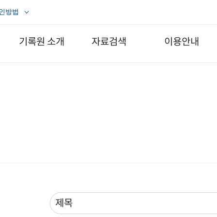
확인방법
기록원 소개
자료검색
이용안내
소개
생산기록물
공지사항
- 구술채록사업
조직도 및 연락처
운영시간
- 공연영상화사업
찾아오시는 길
자료열람
수집기록물
- 열람방법
디지털기록물
- 원 테이블
일반자료
자료기증
- 일반자료
- Web-DB