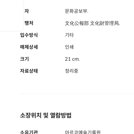
저자
문화공보부.
발행처
文化公報部 文化財管理局,
입수방식
기타
매체상세
인쇄
크기
21 cm.
자료상태
정리중
소장위치 및 열람방법
소유기관
아르코예술기록원