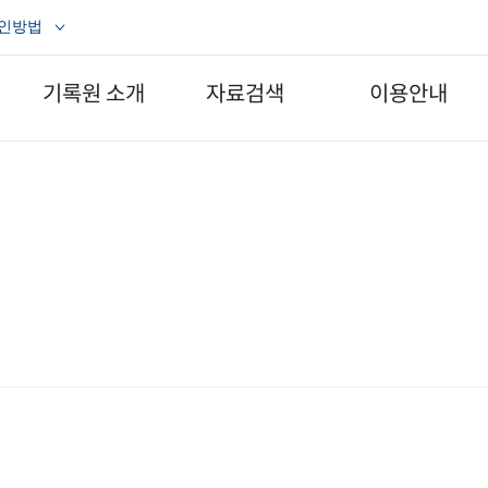
확인방법
기록원 소개
자료검색
이용안내
소개
생산기록물
공지사항
- 구술채록사업
조직도 및 연락처
운영시간
0
- 공연영상화사업
찾아오시는 길
자료열람
수집기록물
- 열람방법
디지털기록물
- 원 테이블
일반자료
자료기증
- 일반자료
- Web-DB