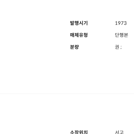
발행시기
1973
매체유형
단행본
분량
권 ;
소장위치
서고