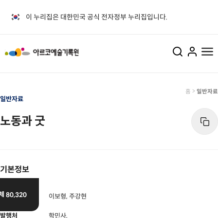
이 누리집은 대한민국 공식 전자정부 누리집입니다.
>
홈
일반자료
일반자료
생산기록물
공지사항
- 구술채록사업
 및 연락처
운영시간
노동과 굿
- 공연영상화사업
시는 길
자료열람
수집기록물
- 열람방법
디지털기록물
- 원 테이블
기본정보
일반자료
자료기증
- 일반자료
- Web-DB
체
80,320
저자
이보형, 주강현
발행처
학민사,