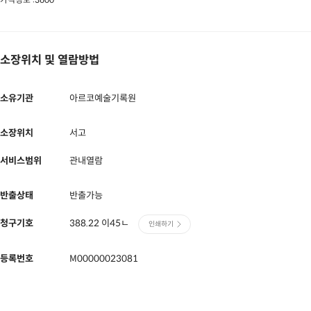
소장위치 및 열람방법
소유기관
아르코예술기록원
소장위치
서고
서비스범위
관내열람
반출상태
반출가능
청구기호
388.22 이45ㄴ
인쇄하기
등록번호
M00000023081